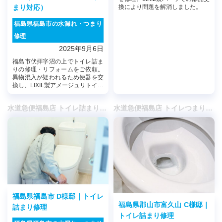
まり対応）
換により問題を解消しました。
福島県福島市の水漏れ・つまり
修理
2025年9月6日
福島市伏拝字沼の上でトイレ詰ま
りの修理・リフォームをご依頼。
異物混入が疑われるため便器を交
換し、LIXIL製アメージュリトイレ
へ入れ替え快適な使用環境を実現
しました。
水道急便福島店 トイレ詰まり・水漏れ修理・リフォーム | 福島市
水道急便福島店 トイレつまり・水漏れ修理・リフォーム | 福島市
福島県福島市 D様邸｜トイレ
福島県郡山市富久山 C様邸｜
詰まり修理
トイレ詰まり修理