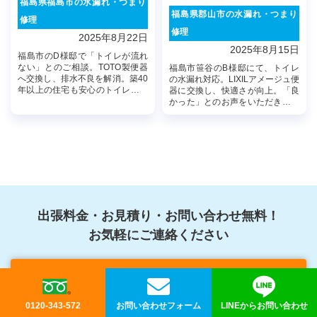
福島県福島市の水漏れ・つまり
福島県郡山市の水漏れ・つまり
修理
修理
2025年8月22日
2025年8月15日
福島市のD様邸で「トイレが流れ
ない」とのご相談。TOTO製便器
福島市笹谷のB様邸にて、トイレ
へ交換し、排水不良を解消。築40
の水漏れ対応。LIXILアメージュ便
年以上の住宅も安心のトイレ環境
器に交換し、快適さが向上。「良
へ。
かった」とのお声をいただきまし
た。
出張料金・お見積り・お問い合わせ無料！
お気軽にご連絡ください
0120-343-572
0120-343-572
お問い合わせフォーム
LINEからお問い合わせ