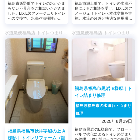
福島市飯野町でトイレの水がたま
福島市瀬上町で、トイレの水流不
らない不具合をご相談いただきま
良によるご相談を受け、LIXIL製ア
した。LIXIL製アメージュリトイレ
メージュリトイレへ本体交換を実
への交換で、水流や清掃性が改善
施。水流の改善と快適な使用環境
され快適な環境に生まれ変わりま
を整えました。
した。
水道急便福島店 トイレつまりや水漏れ修理・リフォーム | 福島市
水道急便福島店 トイレつまりや水漏れ修理・リフォーム | 福島市
福島県福島市黒岩 E様邸｜ト
イレ詰まり修理
福島県福島市の水漏れ・つまり
修理
2025年8月29日
福島市黒岩のE様邸で、フロート
福島県福島市伏拝字沼の上 A
バルブ劣化によるトイレの詰まり
様邸｜トイレリフォーム（詰
を修理。LIXIL製パーツでの部品交